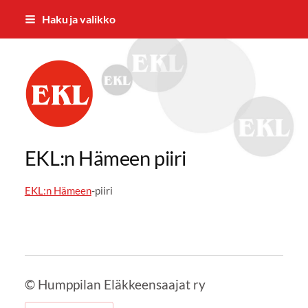
Siirry
Haku ja valikko
sivun
sisältöön
Humppilan Eläkkeensajat ry
EKL:n Hämeen piiri
EKL:n Hämeen
-piiri
©
Humppilan Eläkkeensaajat ry