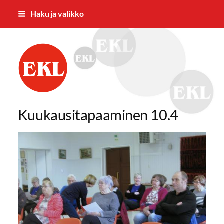
Siirry
Haku ja valikko
sivun
sisältöön
Humppilan Eläkkeensajat ry
Kuukausitapaaminen 10.4